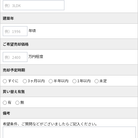
例）3LDK
建築年
年頃
例）1996
ご希望売却価格
万円程度
例）2400
売却予定時期
すぐに
3ヶ月以内
半年以内
1年以内
未定
買い替え有無
有
無
備考
希望条件、ご質問などがございましたらご記入ください。