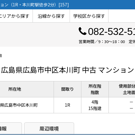
ン（1R・本川町駅徒歩2分）[157]
エリアから探す
沿線から探す
学校区から探す
082-532-5
営業時間／9：30～18：00
細
広島県広島市中区本川町 中古 マンション
所在階
使用部
所在地
間取り
階数
土地
4階
－
県広島市中区本川町
1R
15階建
－
情報
周辺環境