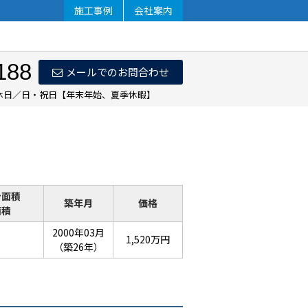
施工事例
会社案内
188
メールでのお問合わせ
 定休日／日・祝日【年末年始、夏季休暇】
分面積
築年月
価格
面積
2000年03月
1,520万円
（築26年）