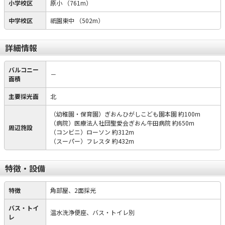
小学校区
原小
（761m）
中学校区
祇園東中
（502m）
詳細情報
バルコニー
－
面積
主要採光面
北
（幼稚園・保育園）ぎおんひがしこども園本園 約100m
（病院）医療法人社団聖愛会ぎおん牛田病院 約650m
周辺施設
（コンビニ）ローソン 約312m
（スーパー）フレスタ 約432m
特徴・設備
特徴
角部屋、2面採光
バス・トイ
温水洗浄便座、バス・トイレ別
レ