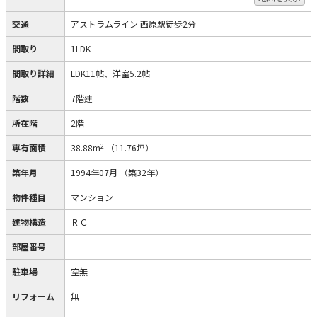
交通
アストラムライン 西原駅徒歩2分
間取り
1LDK
間取り詳細
LDK11帖、洋室5.2帖
階数
7階建
所在階
2階
2
専有面積
38.88m
（11.76坪）
築年月
1994年07月
（築32年）
物件種目
マンション
建物構造
ＲＣ
部屋番号
駐車場
空無
リフォーム
無