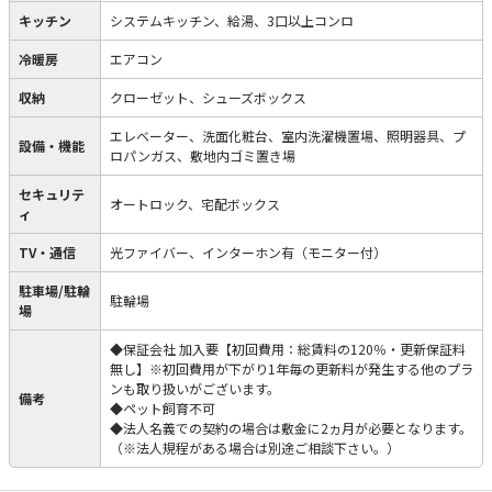
キッチン
システムキッチン、給湯、3口以上コンロ
冷暖房
エアコン
収納
クローゼット、シューズボックス
エレベーター、洗面化粧台、室内洗濯機置場、照明器具、プ
設備・機能
ロパンガス、敷地内ゴミ置き場
セキュリテ
オートロック、宅配ボックス
ィ
TV・通信
光ファイバー、インターホン有（モニター付）
駐車場/駐輪
駐輪場
場
◆保証会社 加入要【初回費用：総賃料の120％・更新保証料
無し】※初回費用が下がり1年毎の更新料が発生する他のプラ
ンも取り扱いがございます。
備考
◆ペット飼育不可
◆法人名義での契約の場合は敷金に2ヵ月が必要となります。
（※法人規程がある場合は別途ご相談下さい。）