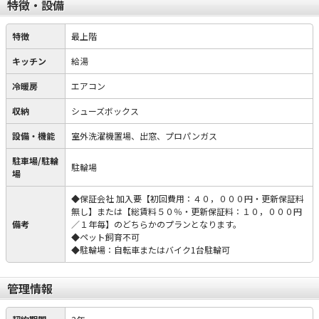
特徴・設備
特徴
最上階
キッチン
給湯
冷暖房
エアコン
収納
シューズボックス
設備・機能
室外洗濯機置場、出窓、プロパンガス
駐車場/駐輪
駐輪場
場
◆保証会社 加入要【初回費用：４０，０００円・更新保証料
無し】または【総賃料５０％・更新保証料：１０，０００円
備考
／１年毎】のどちらかのプランとなります。
◆ペット飼育不可
◆駐輪場：自転車またはバイク1台駐輪可
管理情報