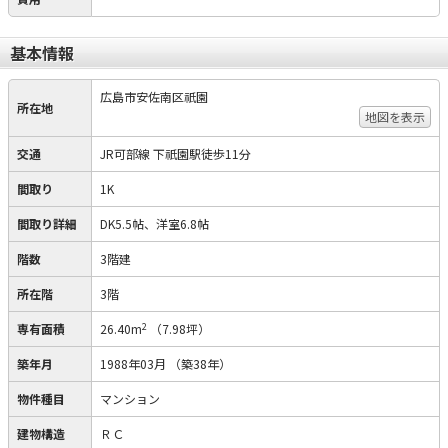
基本情報
広島市安佐南区祇園
所在地
地図を表示
交通
JR可部線 下祇園駅徒歩11分
間取り
1K
間取り詳細
DK5.5帖、洋室6.8帖
階数
3階建
所在階
3階
2
専有面積
26.40m
（7.98坪）
築年月
1988年03月
（築38年）
物件種目
マンション
建物構造
ＲＣ