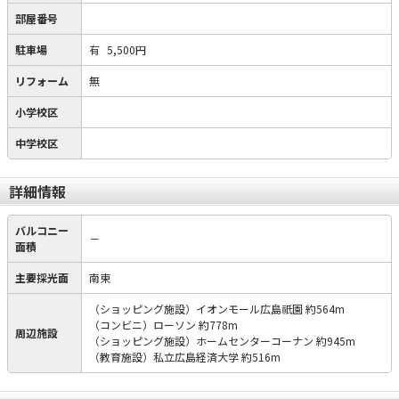
部屋番号
駐車場
有
5,500円
リフォーム
無
小学校区
中学校区
詳細情報
バルコニー
－
面積
主要採光面
南東
（ショッピング施設）イオンモール広島祇園 約564m
（コンビニ）ローソン 約778m
周辺施設
（ショッピング施設）ホームセンターコーナン 約945m
（教育施設）私立広島経済大学 約516m