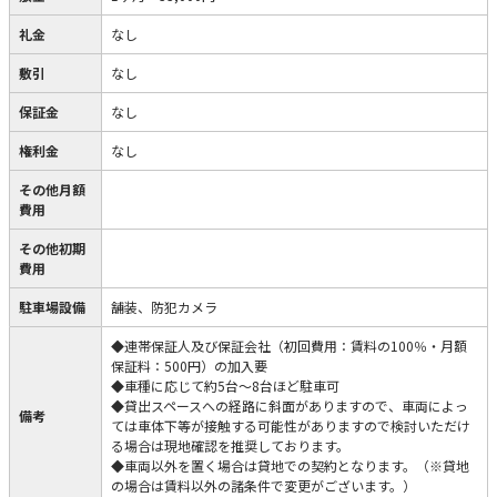
礼金
なし
敷引
なし
保証金
なし
権利金
なし
その他月額
費用
その他初期
費用
駐車場設備
舗装、防犯カメラ
◆連帯保証人及び保証会社（初回費用：賃料の100％・月額
保証料：500円）の加入要
◆車種に応じて約5台～8台ほど駐車可
◆貸出スペースへの経路に斜面がありますので、車両によっ
備考
ては車体下等が接触する可能性がありますので検討いただけ
る場合は現地確認を推奨しております。
◆車両以外を置く場合は貸地での契約となります。（※貸地
の場合は賃料以外の諸条件で変更がございます。）