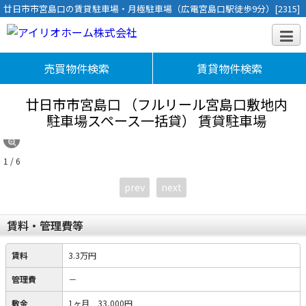
廿日市市宮島口の賃貸駐車場・月極駐車場（広電宮島口駅徒歩9分）[2315]
売買物件検索
賃貸物件検索
廿日市市宮島口 （フルリール宮島口敷地内
駐車場スペース一括貸）
賃貸駐車場
1 / 6
prev
next
賃料・管理費等
賃料
3.3万円
管理費
－
敷金
1ヶ月 33,000円