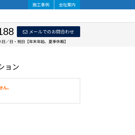
施工事例
会社案内
188
メールでのお問合わせ
 定休日／日・祝日【年末年始、夏季休暇】
ション
せん。
。