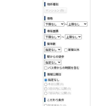
物件の条件で絞り込む
物件種別
マンション (0)
価格
～
専有面積
～
築年数
新築以外
駅からの徒歩
バス停からの時間を含む
情報公開日
指定なし
本日公開
(0)
3日以内に公開
(0)
7日以内に公開
(0)
こだわり条件
駐車場あり
(0)