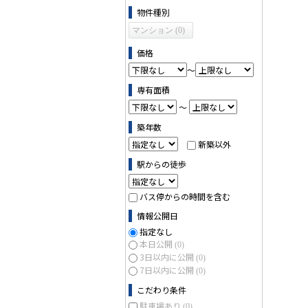
物件の条件で絞り込む
物件種別
マンション (0)
価格
～
専有面積
～
築年数
新築以外
駅からの徒歩
バス停からの時間を含む
情報公開日
指定なし
本日公開
(0)
3日以内に公開
(0)
7日以内に公開
(0)
こだわり条件
駐車場あり
(0)