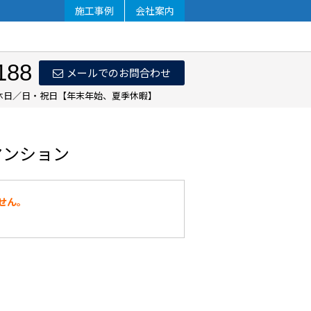
施工事例
会社案内
188
メールでのお問合わせ
 定休日／日・祝日【年末年始、夏季休暇】
マンション
せん。
。