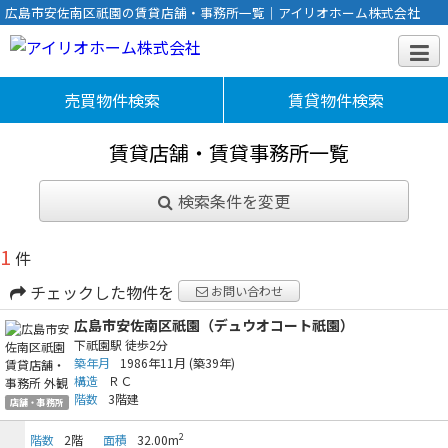
広島市安佐南区祇園の賃貸店舗・事務所一覧｜アイリオホーム株式会社
売買物件検索
賃貸物件検索
賃貸店舗・賃貸事務所一覧
検索条件を変更
1
件
チェックした物件を
お問い合わせ
広島市安佐南区祇園（デュウオコート祇園）
下祇園駅
徒歩2分
築年月
1986年11月
(築39年)
構造
ＲＣ
階数
3階建
店舗・事務所
2
階数
2階
面積
32.00m