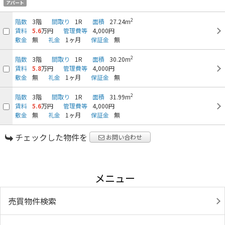
アパート
2
階数
3階
間取り
1R
面積
27.24m
賃料
5.6
万円
管理費等
4,000円
敷金
無
礼金
1ヶ月
保証金
無
2
階数
3階
間取り
1R
面積
30.20m
賃料
5.8
万円
管理費等
4,000円
敷金
無
礼金
1ヶ月
保証金
無
2
階数
3階
間取り
1R
面積
31.99m
賃料
5.6
万円
管理費等
4,000円
敷金
無
礼金
1ヶ月
保証金
無
チェックした物件を
お問い合わせ
メニュー
売買物件検索