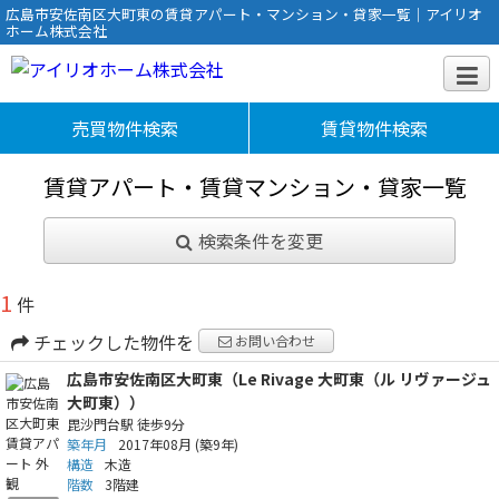
広島市安佐南区大町東の賃貸アパート・マンション・貸家一覧｜アイリオ
ホーム株式会社
売買物件検索
賃貸物件検索
賃貸アパート・賃貸マンション・貸家一覧
検索条件を変更
1
件
チェックした物件を
お問い合わせ
広島市安佐南区大町東（Le Rivage 大町東（ル リヴァージュ
大町東））
毘沙門台駅
徒歩9分
築年月
2017年08月
(築9年)
構造
木造
階数
3階建