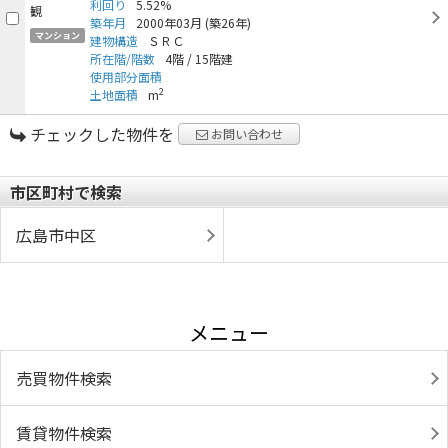
利回り
5.52%
築年月
2000年03月
(築26年)
マンション
建物構造
ＳＲＣ
所在階/階数
4階
/
15階建
使用部分面積
2
土地面積
m
チェックした物件を
お問い合わせ
市区町村で検索
広島市中区
メニュー
売買物件検索
賃貸物件検索