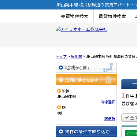
JR山陽本線 横川駅周辺の賃貸アパート
売買物件検索
賃貸物件検索
トップ
>
横川駅
>
JR山陽本線 横川駅周辺の賃
地域から探す
沿線・駅から探す
沿線
一覧で
1
件中 
JR山陽本線
沿線選択
並び替
駅
横川
全
駅選択