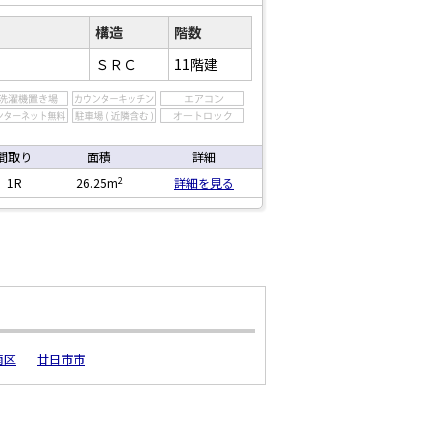
構造
階数
ＳＲＣ
11階建
間取り
面積
詳細
2
1R
26.25m
詳細を見る
南区
廿日市市