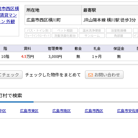
マン
ン
所在地
最寄駅
広島市西区横川町
JR山陽本線 横川駅
徒歩3分
階
賃料
管理費等
敷金
礼金
保証金
10階
4.5
万円
3,000円
無
1ヶ月
無
てチェック
チェックした物件をまとめて
お問い合わせ
町村で検索
中区
広島市東区
広島市南区
広島市西区
広島市安佐