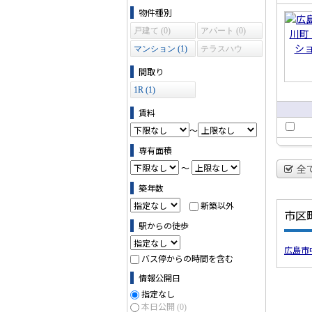
賃貸
物件の条件で絞り込む
物件種別
ショ
戸建て (0)
アパート (0)
マンション (1)
テラスハウ
ス (0)
間取り
1R (1)
賃料
～
専有面積
～
全
築年数
新築以外
市区
駅からの徒歩
広島市
バス停からの時間を含む
情報公開日
指定なし
本日公開
(0)