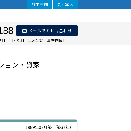
施工事例
会社案内
188
メールでのお問合わせ
 定休日／日・祝日【年末年始、夏季休暇】
ション・貸家
1989年02月築
（築37年）