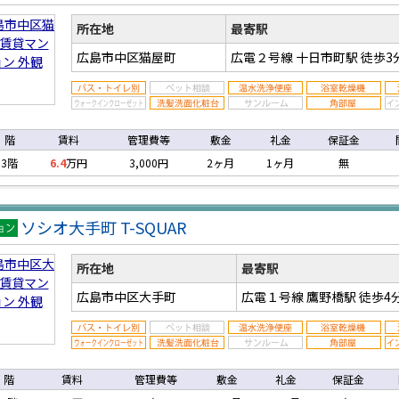
マン
ン
所在地
最寄駅
広島市中区猫屋町
広電２号線 十日市町駅
徒歩3
階
賃料
管理費等
敷金
礼金
保証金
3階
6.4
万円
3,000円
2ヶ月
1ヶ月
無
ソシオ大手町 T-SQUAR
マン
ン
所在地
最寄駅
広島市中区大手町
広電１号線 鷹野橋駅
徒歩4
階
賃料
管理費等
敷金
礼金
保証金