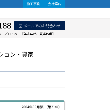
施工事例
会社案内
188
メールでのお問合わせ
 定休日／日・祝日【年末年始、夏季休暇】
ション・貸家
2004年09月築
（築21年）