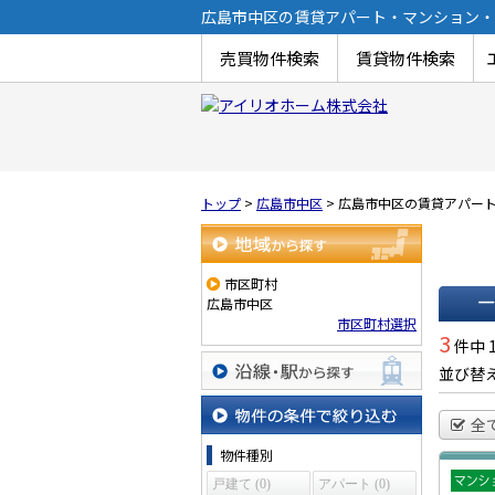
広島市中区の賃貸アパート・マンション・
売買物件検索
賃貸物件検索
トップ
>
広島市中区
>
広島市中区の賃貸アパー
地域から探す
市区町村
広島市中区
市区町村選択
一覧で
3
件中 
並び替
沿線・駅から探す
全
物件の条件で絞り込む
物件種別
戸建て (0)
アパート (0)