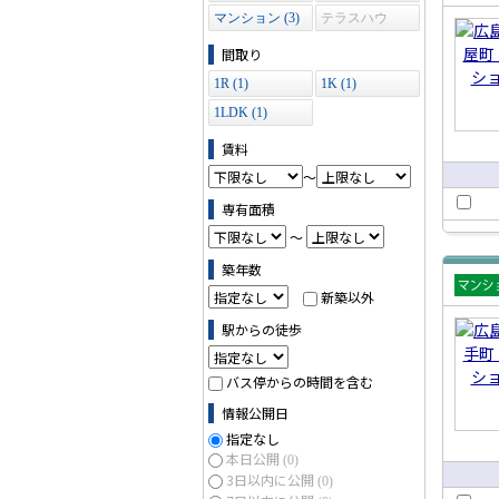
賃貸
マンション (3)
テラスハウ
ショ
ス (0)
間取り
1R (1)
1K (1)
1LDK (1)
賃料
～
専有面積
～
築年数
新築以外
賃貸
ショ
駅からの徒歩
バス停からの時間を含む
情報公開日
指定なし
本日公開
(0)
3日以内に公開
(0)