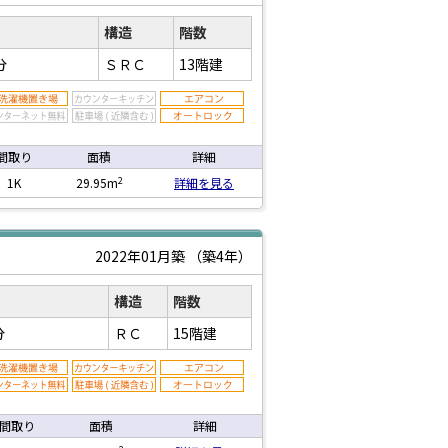
構造
階数
分
ＳＲＣ
13階建
間取り
面積
詳細
2
1K
29.95m
詳細を見る
2022年01月築
（築4年）
構造
階数
分
ＲＣ
15階建
間取り
面積
詳細