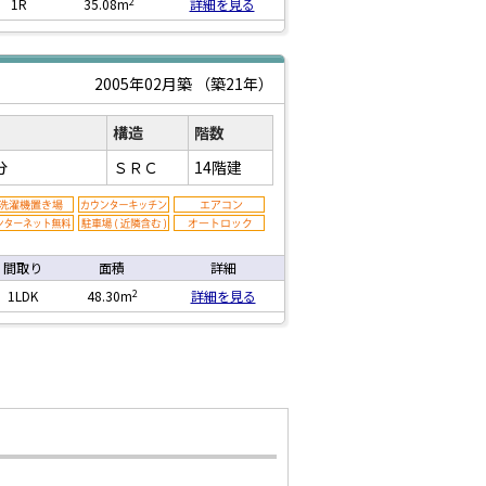
2
1R
35.08m
詳細を見る
2005年02月築
（築21年）
構造
階数
分
ＳＲＣ
14階建
間取り
面積
詳細
2
1LDK
48.30m
詳細を見る