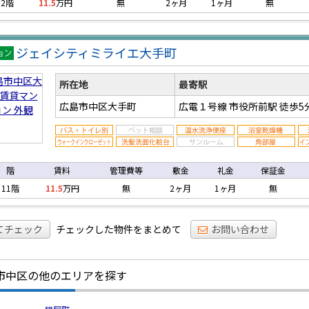
2階
11.5
万円
無
2ヶ月
1ヶ月
無
ジェイシティミライエ大手町
マン
ン
所在地
最寄駅
広島市中区大手町
広電１号線 市役所前駅
徒歩5
階
賃料
管理費等
敷金
礼金
保証金
11階
11.5
万円
無
2ヶ月
1ヶ月
無
てチェック
チェックした物件をまとめて
お問い合わせ
市中区の他のエリアを探す