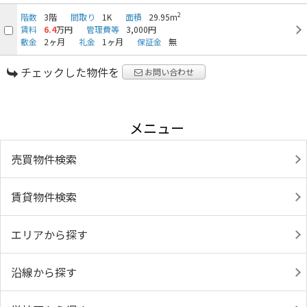
2
階数
3階
間取り
1K
面積
29.95m
賃料
6.4
万円
管理費等
3,000円
敷金
2ヶ月
礼金
1ヶ月
保証金
無
チェックした物件を
お問い合わせ
メニュー
売買物件検索
賃貸物件検索
エリアから探す
沿線から探す