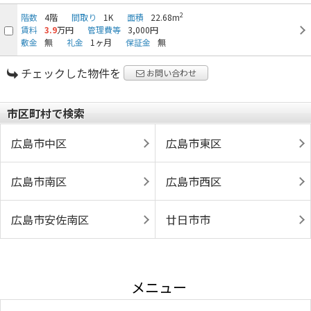
2
階数
4階
間取り
1K
面積
22.68m
賃料
3.9
万円
管理費等
3,000円
敷金
無
礼金
1ヶ月
保証金
無
チェックした物件を
お問い合わせ
市区町村で検索
広島市中区
広島市東区
広島市南区
広島市西区
広島市安佐南区
廿日市市
メニュー