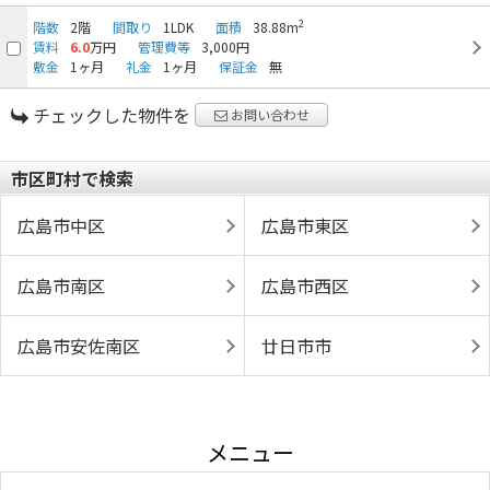
2
階数
2階
間取り
1LDK
面積
38.88m
賃料
6.0
万円
管理費等
3,000円
敷金
1ヶ月
礼金
1ヶ月
保証金
無
チェックした物件を
お問い合わせ
市区町村で検索
広島市中区
広島市東区
広島市南区
広島市西区
広島市安佐南区
廿日市市
メニュー