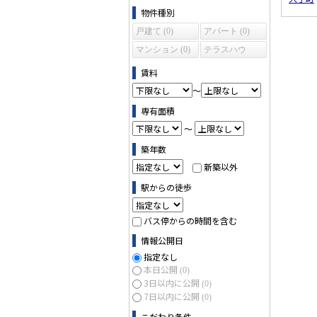
物件の条件で絞り込む
物件種別
戸建て (0)
アパート (0)
マンション (0)
テラスハウ
ス (0)
賃料
～
専有面積
～
築年数
新築以外
駅からの徒歩
バス停からの時間を含む
情報公開日
指定なし
本日公開
(0)
3日以内に公開
(0)
7日以内に公開
(0)
こだわり条件