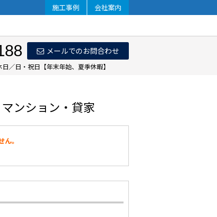
施工事例
会社案内
188
メールでのお問合わせ
 定休日／日・祝日【年末年始、夏季休暇】
・マンション・貸家
せん。
。