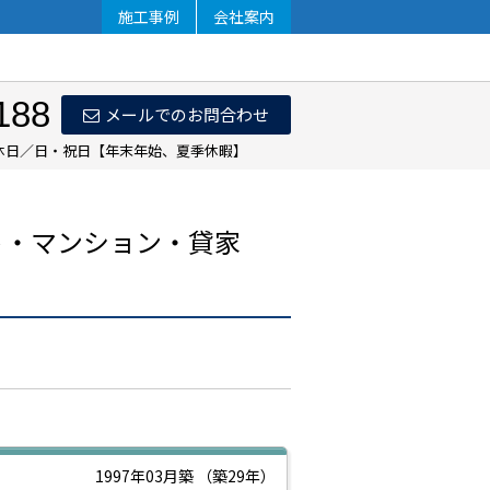
施工事例
会社案内
188
メールでのお問合わせ
 定休日／日・祝日【年末年始、夏季休暇】
ト・マンション・貸家
1997年03月築
（築29年）