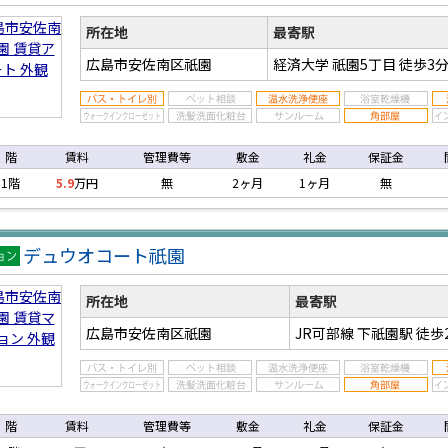
アパ
所在地
最寄駅
広島市安佐南区祇園
経済大学 祇園5丁目
徒歩3
階
賃料
管理費等
敷金
礼金
保証金
1階
5.9
万円
無
2ヶ月
1ヶ月
無
デュウオコート祇園
マン
ン
所在地
最寄駅
広島市安佐南区祇園
JR可部線 下祇園駅
徒歩
階
賃料
管理費等
敷金
礼金
保証金