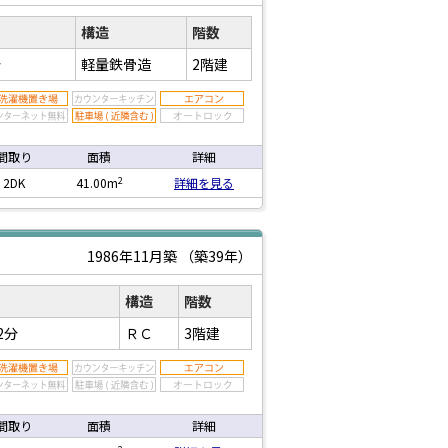
構造
階数
分
軽量鉄骨造
2階建
間取り
面積
詳細
2
2DK
41.00m
詳細を見る
1986年11月築
（築39年）
構造
階数
2分
ＲＣ
3階建
間取り
面積
詳細