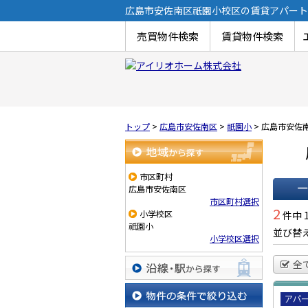
広島市安佐南区祇園小校区の賃貸アパート
売買物件検索
賃貸物件検索
トップ
>
広島市安佐南区
>
祇園小
>
広島市安佐
地域から探す
市区町村
広島市安佐南区
市区町村選択
一覧で
2
小学校区
件中 
祇園小
並び替
小学校区選択
全
沿線・駅から探す