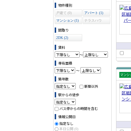
賃貸
物件の条件で絞り込む
物件種別
ート
戸建て (0)
アパート (1)
マンション (1)
テラスハウ
ス (0)
間取り
2DK (2)
賃料
～
専有面積
～
築年数
賃貸
新築以外
ショ
駅からの徒歩
バス停からの時間を含む
情報公開日
指定なし
本日公開
(0)