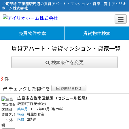
JR可部線 下祇園駅周辺の賃貸アパート・マンション・貸家一覧｜アイリオ
ホーム株式会社
売買物件検索
賃貸物件検索
賃貸アパート・賃貸マンション・貸家一覧
検索条件を変更
3
件
チェックした物件を
お問い合わせ
広島市安佐南区祇園（セジュール松尾）
祇園5丁目
徒歩3分
築年月
1997年03月
(築29年)
構造
軽量鉄骨造
階数
2階建